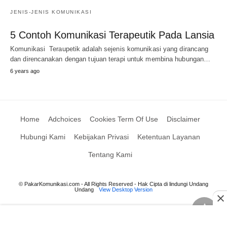
JENIS-JENIS KOMUNIKASI
5 Contoh Komunikasi Terapeutik Pada Lansia
Komunikasi Teraupetik adalah sejenis komunikasi yang dirancang
dan direncanakan dengan tujuan terapi untuk membina hubungan…
6 years ago
Home
Adchoices
Cookies Term Of Use
Disclaimer
Hubungi Kami
Kebijakan Privasi
Ketentuan Layanan
Tentang Kami
© PakarKomunikasi.com - All Rights Reserved - Hak Cipta di lindungi Undang
Undang
View Desktop Version