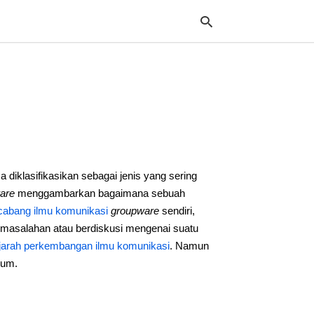
Typ
your
sea
que
and
hit
a diklasifikasikan sebagai jenis yang sering
ente
are
menggambarkan bagaimana sebuah
cabang ilmu komunikasi
groupware
sendiri,
rmasalahan atau berdiskusi mengenai suatu
jarah perkembangan ilmu komunikasi
. Namun
mum.