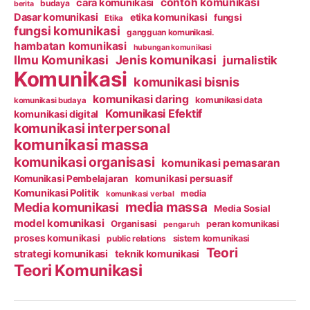
contoh komunikasi
cara komunikasi
budaya
berita
Dasar komunikasi
etika komunikasi
fungsi
Etika
fungsi komunikasi
gangguan komunikasi.
hambatan komunikasi
hubungan komunikasi
Ilmu Komunikasi
Jenis komunikasi
jurnalistik
Komunikasi
komunikasi bisnis
komunikasi daring
komunikasi data
komunikasi budaya
Komunikasi Efektif
komunikasi digital
komunikasi interpersonal
komunikasi massa
komunikasi organisasi
komunikasi pemasaran
Komunikasi Pembelajaran
komunikasi persuasif
Komunikasi Politik
media
komunikasi verbal
media massa
Media komunikasi
Media Sosial
model komunikasi
Organisasi
peran komunikasi
pengaruh
proses komunikasi
public relations
sistem komunikasi
Teori
strategi komunikasi
teknik komunikasi
Teori Komunikasi