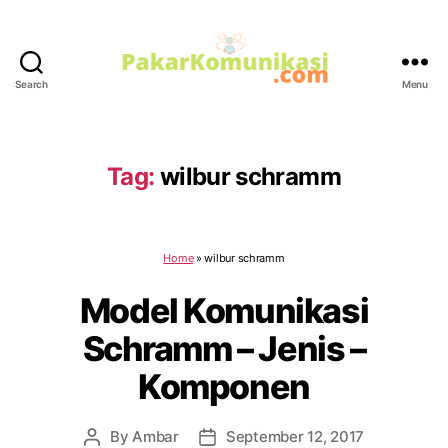
Search
Menu
PakarKomunikasi.com
Tag:
wilbur schramm
Home
»
wilbur schramm
Model Komunikasi
Schramm – Jenis –
Komponen
By
Ambar
September 12, 2017
Post
Post