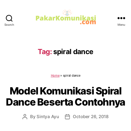
Search
Menu
PakarKomunikasi.com
Tag:
spiral dance
Home
»
spiral dance
Model Komunikasi Spiral
Dance Beserta Contohnya
By
Sintya Ayu
October 26, 2018
Post
Post
author
date