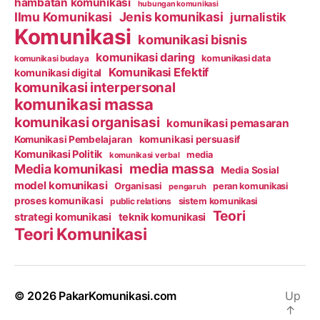
hambatan komunikasi
hubungan komunikasi
Ilmu Komunikasi
Jenis komunikasi
jurnalistik
Komunikasi
komunikasi bisnis
komunikasi daring
komunikasi data
komunikasi budaya
Komunikasi Efektif
komunikasi digital
komunikasi interpersonal
komunikasi massa
komunikasi organisasi
komunikasi pemasaran
Komunikasi Pembelajaran
komunikasi persuasif
Komunikasi Politik
media
komunikasi verbal
media massa
Media komunikasi
Media Sosial
model komunikasi
Organisasi
peran komunikasi
pengaruh
proses komunikasi
public relations
sistem komunikasi
Teori
strategi komunikasi
teknik komunikasi
Teori Komunikasi
© 2026
PakarKomunikasi.com
Up
↑