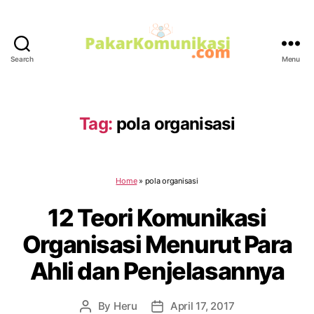
Search
Menu
PakarKomunikasi.com
Tag:
pola organisasi
Home
»
pola organisasi
12 Teori Komunikasi
Organisasi Menurut Para
Ahli dan Penjelasannya
By
Heru
April 17, 2017
Post
Post