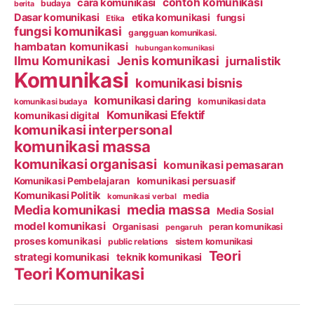
contoh komunikasi
cara komunikasi
budaya
berita
Dasar komunikasi
etika komunikasi
fungsi
Etika
fungsi komunikasi
gangguan komunikasi.
hambatan komunikasi
hubungan komunikasi
Ilmu Komunikasi
Jenis komunikasi
jurnalistik
Komunikasi
komunikasi bisnis
komunikasi daring
komunikasi data
komunikasi budaya
Komunikasi Efektif
komunikasi digital
komunikasi interpersonal
komunikasi massa
komunikasi organisasi
komunikasi pemasaran
Komunikasi Pembelajaran
komunikasi persuasif
Komunikasi Politik
media
komunikasi verbal
media massa
Media komunikasi
Media Sosial
model komunikasi
Organisasi
peran komunikasi
pengaruh
proses komunikasi
public relations
sistem komunikasi
Teori
strategi komunikasi
teknik komunikasi
Teori Komunikasi