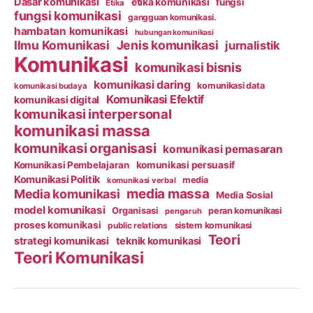
Dasar komunikasi
etika komunikasi
fungsi
Etika
fungsi komunikasi
gangguan komunikasi.
hambatan komunikasi
hubungan komunikasi
Ilmu Komunikasi
Jenis komunikasi
jurnalistik
Komunikasi
komunikasi bisnis
komunikasi daring
komunikasi data
komunikasi budaya
Komunikasi Efektif
komunikasi digital
komunikasi interpersonal
komunikasi massa
komunikasi organisasi
komunikasi pemasaran
Komunikasi Pembelajaran
komunikasi persuasif
Komunikasi Politik
media
komunikasi verbal
media massa
Media komunikasi
Media Sosial
model komunikasi
Organisasi
peran komunikasi
pengaruh
proses komunikasi
public relations
sistem komunikasi
Teori
strategi komunikasi
teknik komunikasi
Teori Komunikasi