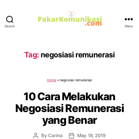
Search
Menu
PakarKomunikasi.com
Tag:
negosiasi remunerasi
Home
»
negosiasi remunerasi
10 Cara Melakukan
Negosiasi Remunerasi
yang Benar
By
Carina
May 18, 2019
Post
Post