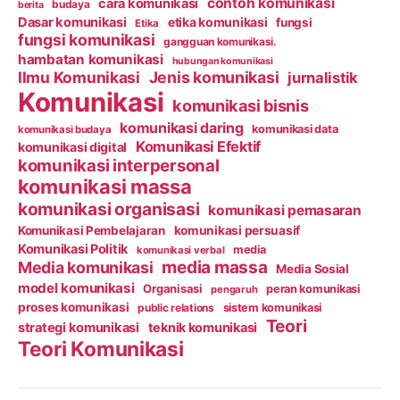
contoh komunikasi
cara komunikasi
budaya
berita
Dasar komunikasi
etika komunikasi
fungsi
Etika
fungsi komunikasi
gangguan komunikasi.
hambatan komunikasi
hubungan komunikasi
Ilmu Komunikasi
Jenis komunikasi
jurnalistik
Komunikasi
komunikasi bisnis
komunikasi daring
komunikasi data
komunikasi budaya
Komunikasi Efektif
komunikasi digital
komunikasi interpersonal
komunikasi massa
komunikasi organisasi
komunikasi pemasaran
Komunikasi Pembelajaran
komunikasi persuasif
Komunikasi Politik
media
komunikasi verbal
media massa
Media komunikasi
Media Sosial
model komunikasi
Organisasi
peran komunikasi
pengaruh
proses komunikasi
public relations
sistem komunikasi
Teori
strategi komunikasi
teknik komunikasi
Teori Komunikasi