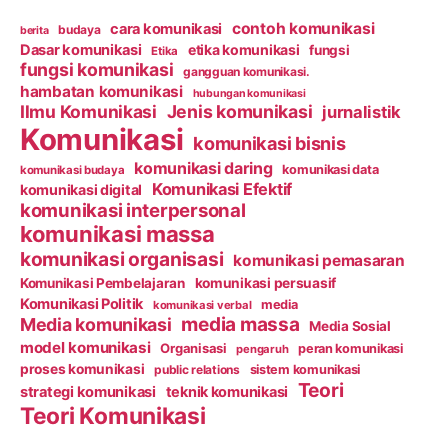
contoh komunikasi
cara komunikasi
budaya
berita
Dasar komunikasi
etika komunikasi
fungsi
Etika
fungsi komunikasi
gangguan komunikasi.
hambatan komunikasi
hubungan komunikasi
Ilmu Komunikasi
Jenis komunikasi
jurnalistik
Komunikasi
komunikasi bisnis
komunikasi daring
komunikasi data
komunikasi budaya
Komunikasi Efektif
komunikasi digital
komunikasi interpersonal
komunikasi massa
komunikasi organisasi
komunikasi pemasaran
Komunikasi Pembelajaran
komunikasi persuasif
Komunikasi Politik
media
komunikasi verbal
media massa
Media komunikasi
Media Sosial
model komunikasi
Organisasi
peran komunikasi
pengaruh
proses komunikasi
public relations
sistem komunikasi
Teori
strategi komunikasi
teknik komunikasi
Teori Komunikasi