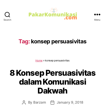
Search
Menu
PakarKomunikasi.com
Tag:
konsep persuasivitas
Home
»
konsep persuasivitas
8 Konsep Persuasivitas
dalam Komunikasi
Dakwah
By
Barzam
January 9, 2018
Post
Post