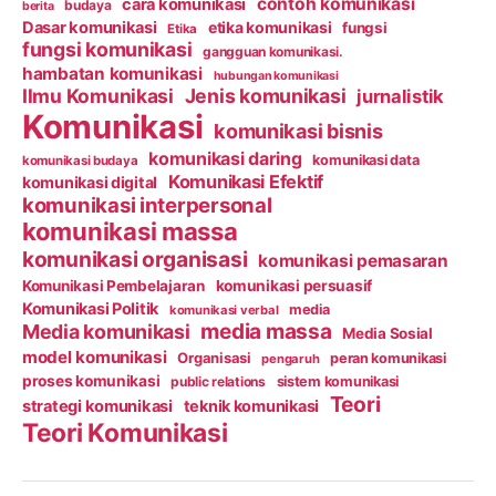
contoh komunikasi
cara komunikasi
budaya
berita
Dasar komunikasi
etika komunikasi
fungsi
Etika
fungsi komunikasi
gangguan komunikasi.
hambatan komunikasi
hubungan komunikasi
Ilmu Komunikasi
Jenis komunikasi
jurnalistik
Komunikasi
komunikasi bisnis
komunikasi daring
komunikasi data
komunikasi budaya
Komunikasi Efektif
komunikasi digital
komunikasi interpersonal
komunikasi massa
komunikasi organisasi
komunikasi pemasaran
Komunikasi Pembelajaran
komunikasi persuasif
Komunikasi Politik
media
komunikasi verbal
media massa
Media komunikasi
Media Sosial
model komunikasi
Organisasi
peran komunikasi
pengaruh
proses komunikasi
public relations
sistem komunikasi
Teori
strategi komunikasi
teknik komunikasi
Teori Komunikasi