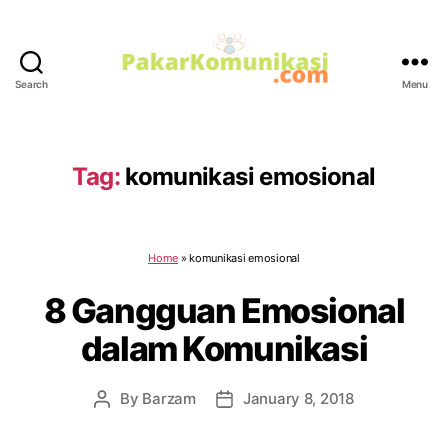
Search
Menu
PakarKomunikasi.com
Tag:
komunikasi emosional
Home
»
komunikasi emosional
8 Gangguan Emosional
dalam Komunikasi
By
Barzam
January 8, 2018
Post
Post
author
date