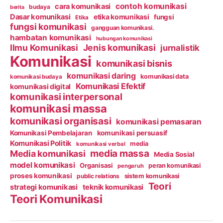
contoh komunikasi
cara komunikasi
budaya
berita
Dasar komunikasi
etika komunikasi
fungsi
Etika
fungsi komunikasi
gangguan komunikasi.
hambatan komunikasi
hubungan komunikasi
Ilmu Komunikasi
Jenis komunikasi
jurnalistik
Komunikasi
komunikasi bisnis
komunikasi daring
komunikasi data
komunikasi budaya
Komunikasi Efektif
komunikasi digital
komunikasi interpersonal
komunikasi massa
komunikasi organisasi
komunikasi pemasaran
Komunikasi Pembelajaran
komunikasi persuasif
Komunikasi Politik
media
komunikasi verbal
media massa
Media komunikasi
Media Sosial
model komunikasi
Organisasi
peran komunikasi
pengaruh
proses komunikasi
public relations
sistem komunikasi
Teori
strategi komunikasi
teknik komunikasi
Teori Komunikasi