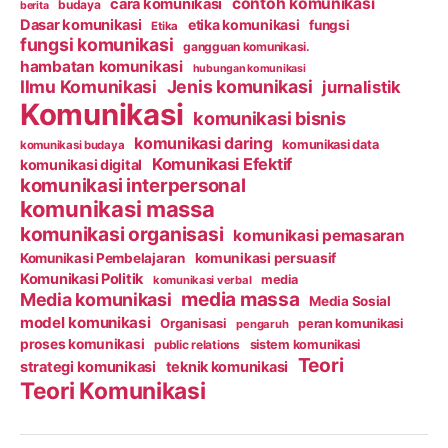
contoh komunikasi
cara komunikasi
budaya
berita
Dasar komunikasi
etika komunikasi
fungsi
Etika
fungsi komunikasi
gangguan komunikasi.
hambatan komunikasi
hubungan komunikasi
Ilmu Komunikasi
Jenis komunikasi
jurnalistik
Komunikasi
komunikasi bisnis
komunikasi daring
komunikasi data
komunikasi budaya
Komunikasi Efektif
komunikasi digital
komunikasi interpersonal
komunikasi massa
komunikasi organisasi
komunikasi pemasaran
Komunikasi Pembelajaran
komunikasi persuasif
Komunikasi Politik
media
komunikasi verbal
media massa
Media komunikasi
Media Sosial
model komunikasi
Organisasi
peran komunikasi
pengaruh
proses komunikasi
public relations
sistem komunikasi
Teori
strategi komunikasi
teknik komunikasi
Teori Komunikasi