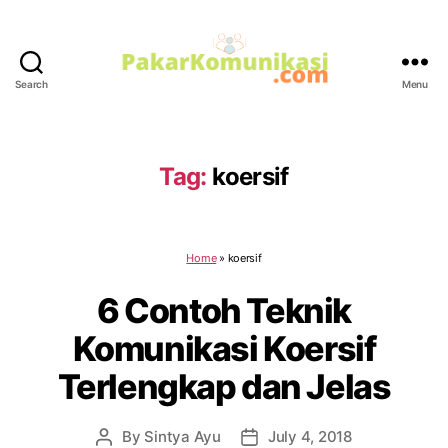
Search
Menu
PakarKomunikasi.com
Tag:
koersif
Home
»
koersif
6 Contoh Teknik
Komunikasi Koersif
Terlengkap dan Jelas
By
Sintya Ayu
July 4, 2018
Post
Post