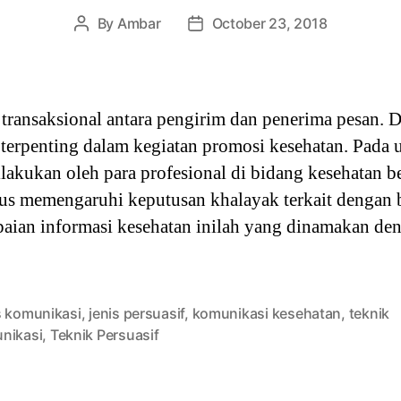
By
Ambar
October 23, 2018
Post
Post
author
date
transaksional antara pengirim dan penerima pesan. 
 terpenting dalam kegiatan promosi kesehatan. Pada
lakukan oleh para profesional di bidang kesehatan b
us memengaruhi keputusan khalayak terkait dengan 
paian informasi kesehatan inilah yang dinamakan d
s komunikasi
,
jenis persuasif
,
komunikasi kesehatan
,
teknik
nikasi
,
Teknik Persuasif