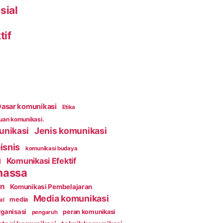
sial
tif
asar komunikasi
Etika
an komunikasi.
unikasi
Jenis komunikasi
isnis
komunikasi budaya
Komunikasi Efektif
l
massa
an
Komunikasi Pembelajaran
Media komunikasi
media
al
ganisasi
peran komunikasi
pengaruh