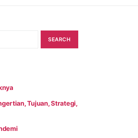
knya
ertian, Tujuan, Strategi,
andemi