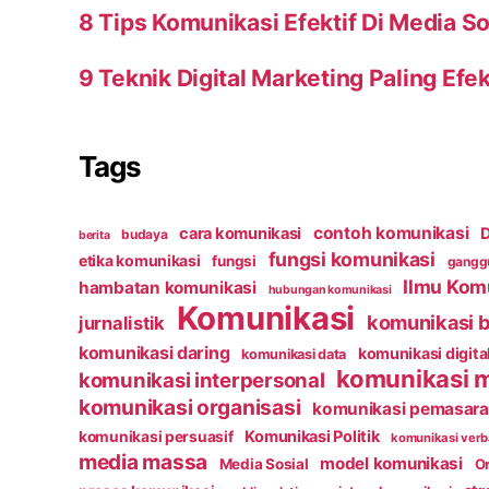
8 Tips Komunikasi Efektif Di Media So
9 Teknik Digital Marketing Paling Efek
Tags
contoh komunikasi
cara komunikasi
D
budaya
berita
fungsi komunikasi
etika komunikasi
fungsi
ganggu
Ilmu Kom
hambatan komunikasi
hubungan komunikasi
Komunikasi
komunikasi b
jurnalistik
komunikasi daring
komunikasi digita
komunikasi data
komunikasi 
komunikasi interpersonal
komunikasi organisasi
komunikasi pemasar
Komunikasi Politik
komunikasi persuasif
komunikasi verb
media massa
model komunikasi
Media Sosial
Or