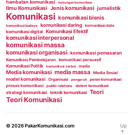
hambatan komunikasi
hubungan komunikasi
Ilmu Komunikasi
Jenis komunikasi
jurnalistik
Komunikasi
komunikasi bisnis
komunikasi daring
komunikasi data
komunikasi budaya
Komunikasi Efektif
komunikasi digital
komunikasi interpersonal
komunikasi massa
komunikasi organisasi
komunikasi pemasaran
Komunikasi Pembelajaran
komunikasi persuasif
Komunikasi Politik
media
komunikasi verbal
media massa
Media komunikasi
Media Sosial
model komunikasi
Organisasi
peran komunikasi
pengaruh
proses komunikasi
public relations
sistem komunikasi
Teori
strategi komunikasi
teknik komunikasi
Teori Komunikasi
© 2026
PakarKomunikasi.com
Up
↑