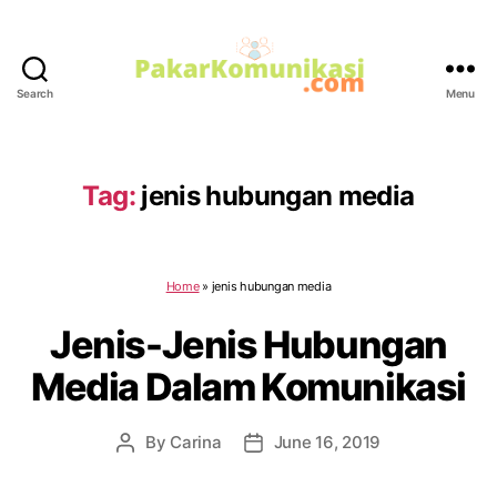
Search
Menu
PakarKomunikasi.com
Tag:
jenis hubungan media
Home
»
jenis hubungan media
Jenis-Jenis Hubungan
Media Dalam Komunikasi
By
Carina
June 16, 2019
Post
Post
author
date