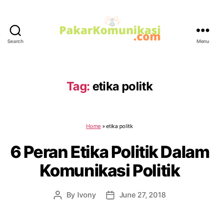
Search
Menu
PakarKomunikasi.com
Tag:
etika politk
Home
»
etika politk
6 Peran Etika Politik Dalam
Komunikasi Politik
By
Ivony
June 27, 2018
Post
Post
author
date