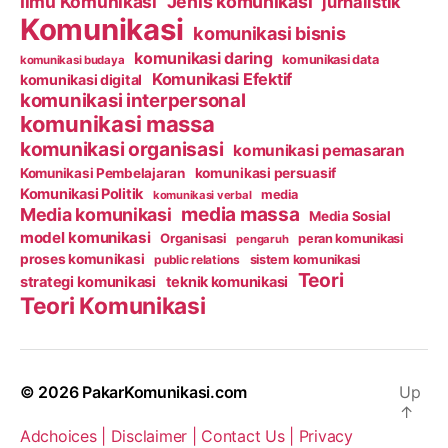
Ilmu Komunikasi
Jenis komunikasi
jurnalistik
Komunikasi
komunikasi bisnis
komunikasi daring
komunikasi data
komunikasi budaya
Komunikasi Efektif
komunikasi digital
komunikasi interpersonal
komunikasi massa
komunikasi organisasi
komunikasi pemasaran
Komunikasi Pembelajaran
komunikasi persuasif
Komunikasi Politik
media
komunikasi verbal
media massa
Media komunikasi
Media Sosial
model komunikasi
Organisasi
peran komunikasi
pengaruh
proses komunikasi
public relations
sistem komunikasi
Teori
strategi komunikasi
teknik komunikasi
Teori Komunikasi
© 2026
PakarKomunikasi.com
Up
↑
Adchoices |
Disclaimer |
Contact Us |
Privacy