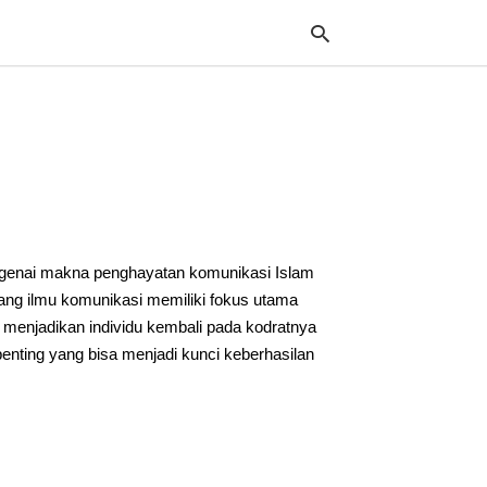
Typ
your
sea
que
and
hit
engenai makna penghayatan komunikasi Islam
ente
bang ilmu komunikasi memiliki fokus utama
menjadikan individu kembali pada kodratnya
penting yang bisa menjadi kunci keberhasilan