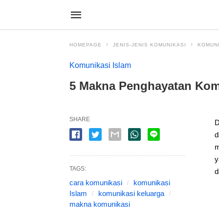
HOMEPAGE
JENIS-JENIS KOMUNIKASI
KOMUNI
Komunikasi Islam
5 Makna Penghayatan Komu
SHARE
D
d
m
y
TAGS:
d
cara komunikasi
komunikasi
Islam
komunikasi keluarga
makna komunikasi