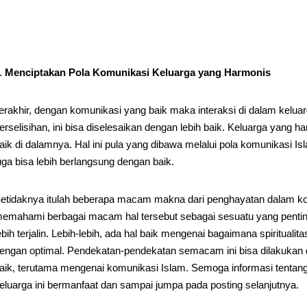
Menciptakan Pola Komunikasi Keluarga yang Harmonis
erakhir, dengan komunikasi yang baik maka interaksi di dalam keluar
erselisihan, ini bisa diselesaikan dengan lebih baik. Keluarga yang 
aik di dalamnya. Hal ini pula yang dibawa melalui pola komunikasi Is
uga bisa lebih berlangsung dengan baik.
etidaknya itulah beberapa macam makna dari penghayatan dalam komu
emahami berbagai macam hal tersebut sebagai sesuatu yang pentin
ebih terjalin. Lebih-lebih, ada hal baik mengenai bagaimana spirituali
engan optimal. Pendekatan-pendekatan semacam ini bisa dilakukan
aik, terutama mengenai komunikasi Islam. Semoga informasi tenta
eluarga ini bermanfaat dan sampai jumpa pada posting selanjutnya.