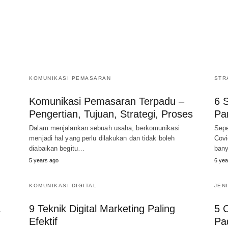
KOMUNIKASI PEMASARAN
STR
Komunikasi Pemasaran Terpadu –
6 S
Pengertian, Tujuan, Strategi, Proses
Pa
Dalam menjalankan sebuah usaha, berkomunikasi
Sepe
menjadi hal yang perlu dilakukan dan tidak boleh
Covi
diabaikan begitu…
bany
5 years ago
6 yea
KOMUNIKASI DIGITAL
JEN
a
9 Teknik Digital Marketing Paling
5 
Efektif
Pa