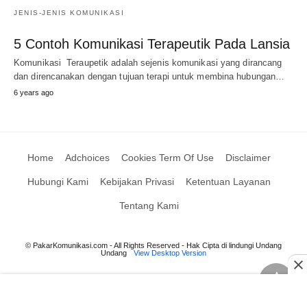
JENIS-JENIS KOMUNIKASI
5 Contoh Komunikasi Terapeutik Pada Lansia
Komunikasi Teraupetik adalah sejenis komunikasi yang dirancang
dan direncanakan dengan tujuan terapi untuk membina hubungan…
6 years ago
Home
Adchoices
Cookies Term Of Use
Disclaimer
Hubungi Kami
Kebijakan Privasi
Ketentuan Layanan
Tentang Kami
© PakarKomunikasi.com - All Rights Reserved - Hak Cipta di lindungi Undang
Undang
View Desktop Version