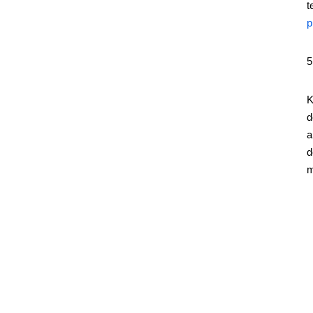
t
p
K
d
a
d
m