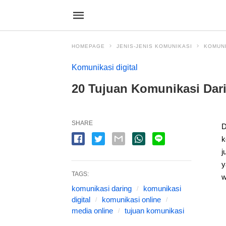
HOMEPAGE
JENIS-JENIS KOMUNIKASI
KOMUNI
Komunikasi digital
20 Tujuan Komunikasi Dar
SHARE
D
k
j
y
TAGS:
w
komunikasi daring
komunikasi
digital
komunikasi online
media online
tujuan komunikasi