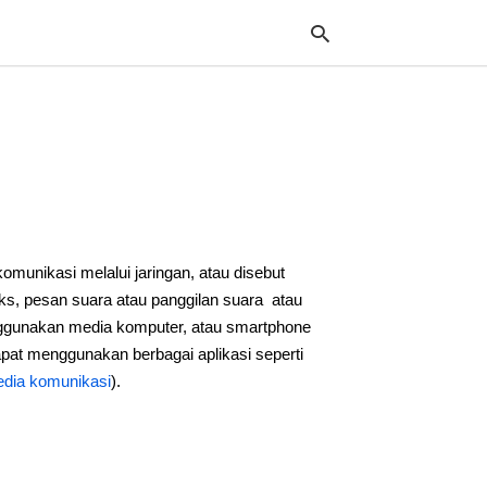
Typ
your
sea
que
and
hit
komunikasi melalui jaringan, atau disebut
ente
ks, pesan suara atau panggilan suara atau
nggunakan media komputer, atau smartphone
pat menggunakan berbagai aplikasi seperti
edia komunikasi
).