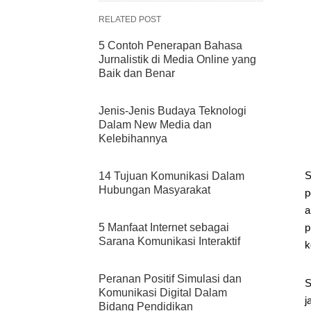
RELATED POST
5 Contoh Penerapan Bahasa
Jurnalistik di Media Online yang
Baik dan Benar
Jenis-Jenis Budaya Teknologi
Dalam New Media dan
Kelebihannya
S
14 Tujuan Komunikasi Dalam
Hubungan Masyarakat
p
a
5 Manfaat Internet sebagai
p
Sarana Komunikasi Interaktif
k
Peranan Positif Simulasi dan
S
Komunikasi Digital Dalam
j
Bidang Pendidikan