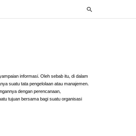
Typ
your
sea
que
and
hit
mpaian informasi. Oleh sebab itu, di dalam
ente
nya suatu tata pengelolaan atau manajemen.
ungannya dengan perencanaan,
atu tujuan bersama bagi suatu organisasi