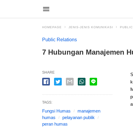
HOMEPAGE
JENIS-JENIS KOMUNIKASI
PUBLIC
Public Relations
7 Hubungan Manajemen Hu
SHARE
S
k
M
p
TAGS:
a
Fungsi Humas
manajemen
humas
pelayanan publik
peran humas