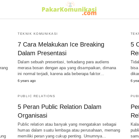
TEKNIK KOMUNIKASI
TEK
7 Cara Melakukan Ice Breaking
5 
Dalam Presentasi
Re
Dalam sebuah presentasi, terkadang para audiens
Tida
rang
merasa bosan dengan apa yang disampaikan, dimana
bisa
ini normal terjadi, karena ada beberapa faktor…
dika
6 years ago
6 yea
PUBLIC RELATIONS
PUB
5 Peran Public Relation Dalam
Pe
Organisasi
Rel
Public relation atau banyak yang mengatakan sebagai
Kala
humas dalam suatu lembaga atau perusahaan, memang
publ
ung
memiliki peran yang cukup penting. Umumnya…
sama