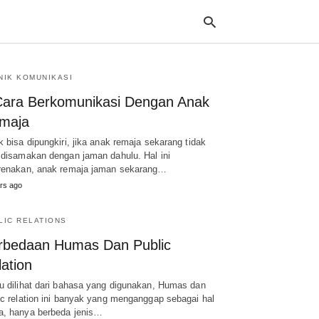
NIK KOMUNIKASI
Cara Berkomunikasi Dengan Anak
Typ
maja
your
sea
k bisa dipungkiri, jika anak remaja sekarang tidak
que
 disamakan dengan jaman dahulu. Hal ini
and
hit
renakan, anak remaja jaman sekarang…
ente
rs ago
LIC RELATIONS
rbedaan Humas Dan Public
ation
u dilihat dari bahasa yang digunakan, Humas dan
ic relation ini banyak yang menganggap sebagai hal
, hanya berbeda jenis…