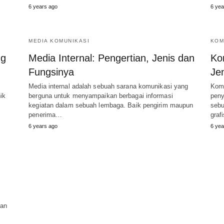
6 years ago
6 yea
MEDIA KOMUNIKASI
KOM
ng
Media Internal: Pengertian, Jenis dan
Ko
Fungsinya
Je
Media internal adalah sebuah sarana komunikasi yang
Komu
ik
berguna untuk menyampaikan berbagai informasi
peny
kegiatan dalam sebuah lembaga. Baik pengirim maupun
sebu
penerima…
graf
6 years ago
6 yea
gan